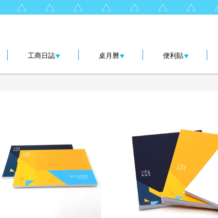
|
|
|
|
工商日誌
桌月曆
便利貼