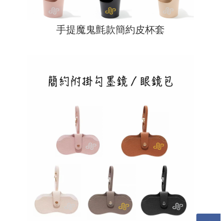
手提魔鬼氈款簡約皮杯套