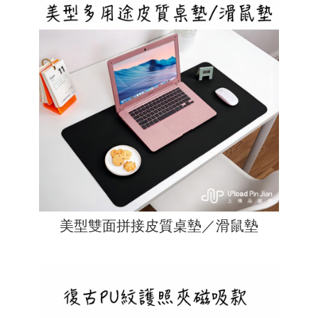
美型雙面拼接皮質桌墊／滑鼠墊