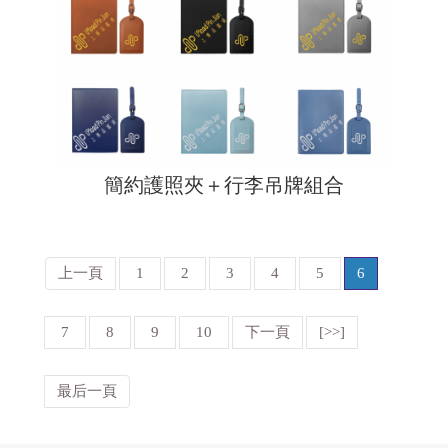
簡約護照夾＋行李吊牌組合
上一頁
1
2
3
4
5
6
7
8
9
10
下一頁
[>>]
最后一頁