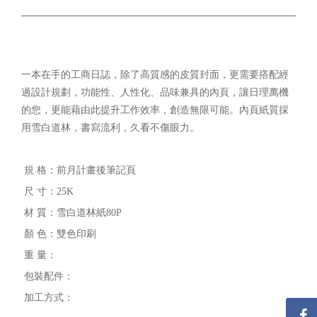
一本在手的工商日誌，除了高質感的皮質封面，更需要搭配經
過設計規劃，功能性、人性化、品味兼具的內頁，讓日理萬機
的您，更能藉由此提升工作效率，創造無限可能。內頁紙質採
用雪白道林，書寫流利，久看不傷眼力。
規 格：前月計畫後筆記頁
尺 寸：25K
材 質：雪白道林紙80P
顏 色：雙色印刷
重 量：
包裝配件：
加工方式：